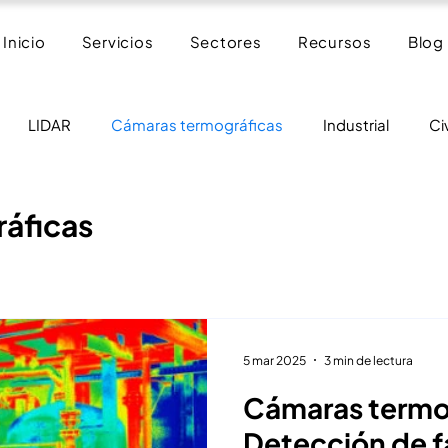
Inicio
Servicios
Sectores
Recursos
Blog
LIDAR
Cámaras termográficas
Industrial
Ci
radar
áficas
5 mar 2025
3 min de lectura
Cámaras termo
Detección de f