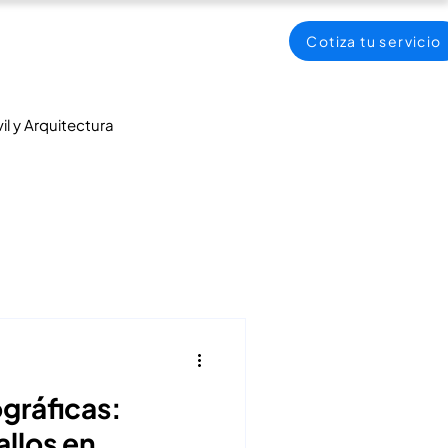
Cotiza tu servicio
vil y Arquitectura
gráficas:
allos en