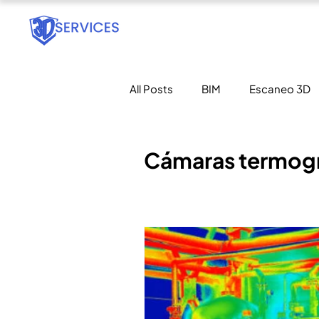
All Posts
BIM
Escaneo 3D
Oil & Gas
Minería
Geo
Cámaras termogr