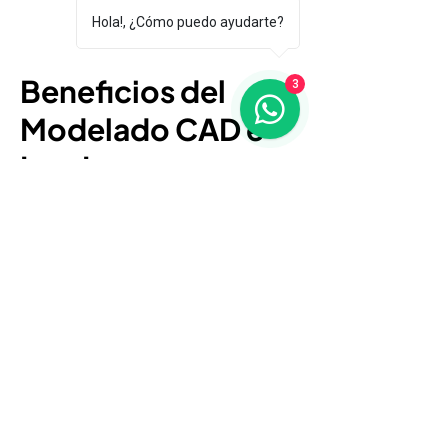
Hola!, ¿Cómo puedo ayudarte?
Beneficios del
3
Modelado CAD e
Ing. Inversa
Obtén modelos precisos sin planos
originales
Acelera el desarrollo de producto o
reposición de partes
Diseña sobre una base real y
comprobada
Compatibilidad total con software
CAD y simulación
Permite análisis y rediseño técnico